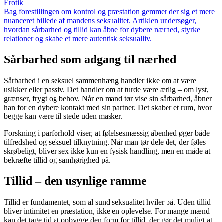
Erotik
Bag forestillingen om kontrol og præstation gemmer der sig et mere
nuanceret billede af mandens seksualitet. Artiklen undersøger,
hvordan sårbarhed og tillid kan åbne for dybere nærhed, styrke
relationer og skabe et mere autentisk seksualliv.
Sårbarhed som adgang til nærhed
Sårbarhed i en seksuel sammenhæng handler ikke om at være
usikker eller passiv. Det handler om at turde være ærlig – om lyst,
grænser, frygt og behov. Når en mand tør vise sin sårbarhed, åbner
han for en dybere kontakt med sin partner. Det skaber et rum, hvor
begge kan være til stede uden masker.
Forskning i parforhold viser, at følelsesmæssig åbenhed øger både
tilfredshed og seksuel tilknytning. Når man tør dele det, der føles
skrøbeligt, bliver sex ikke kun en fysisk handling, men en måde at
bekræfte tillid og samhørighed på.
Tillid – den usynlige ramme
Tillid er fundamentet, som al sund seksualitet hviler på. Uden tillid
bliver intimitet en præstation, ikke en oplevelse. For mange mænd
kan det tage tid at opbygge den form for tillid, der gør det muligt at