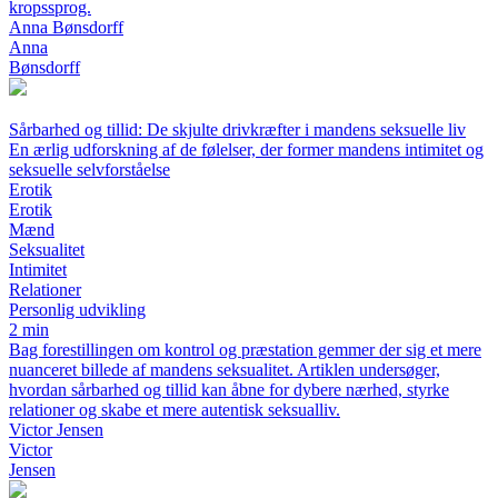
kropssprog.
Anna Bønsdorff
Anna
Bønsdorff
Sårbarhed og tillid: De skjulte drivkræfter i mandens seksuelle liv
En ærlig udforskning af de følelser, der former mandens intimitet og
seksuelle selvforståelse
Erotik
Erotik
Mænd
Seksualitet
Intimitet
Relationer
Personlig udvikling
2 min
Bag forestillingen om kontrol og præstation gemmer der sig et mere
nuanceret billede af mandens seksualitet. Artiklen undersøger,
hvordan sårbarhed og tillid kan åbne for dybere nærhed, styrke
relationer og skabe et mere autentisk seksualliv.
Victor Jensen
Victor
Jensen