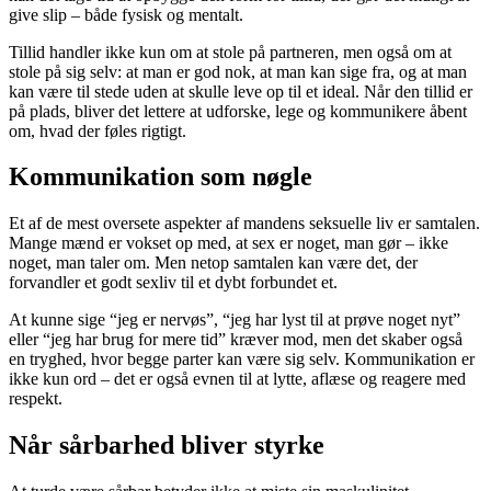
give slip – både fysisk og mentalt.
Tillid handler ikke kun om at stole på partneren, men også om at
stole på sig selv: at man er god nok, at man kan sige fra, og at man
kan være til stede uden at skulle leve op til et ideal. Når den tillid er
på plads, bliver det lettere at udforske, lege og kommunikere åbent
om, hvad der føles rigtigt.
Kommunikation som nøgle
Et af de mest oversete aspekter af mandens seksuelle liv er samtalen.
Mange mænd er vokset op med, at sex er noget, man gør – ikke
noget, man taler om. Men netop samtalen kan være det, der
forvandler et godt sexliv til et dybt forbundet et.
At kunne sige “jeg er nervøs”, “jeg har lyst til at prøve noget nyt”
eller “jeg har brug for mere tid” kræver mod, men det skaber også
en tryghed, hvor begge parter kan være sig selv. Kommunikation er
ikke kun ord – det er også evnen til at lytte, aflæse og reagere med
respekt.
Når sårbarhed bliver styrke