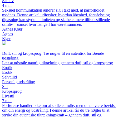
Samliv
4 min
Seksuel kommunikation ændrer sig i takt med, at parforholdet
modnes. Denne artikel udforsker, hvordan åbenhed, forståelse og
tilpasning kan styrke intimiteten og skabe et mere tilfredsstillende
samliv – uanset hvor længe I har været sammen.
Agnes Kjær
Agnes
Kjær
Duft, stil og kropssprog: Tre nøgler til en autentisk forførende
udstråling
Lær at udstråle naturlig tiltrækning gennem duft, stil og kropssprog
Erotik
Erotik
Selvtillid
Personlig udstråling
Stil
Kropssprog
Livsstil
7 min
Forførelse handler ikke om at spille en rolle, men om at være bevidst
om din energi og udstråling. I denne artikel får du tre nøgler til at
styrke din autentiske tiltrækningskraft – gennem duft, stil og