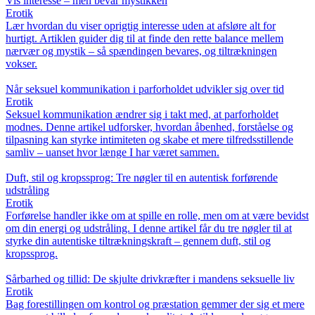
Vis interesse – men bevar mystikken
Erotik
Lær hvordan du viser oprigtig interesse uden at afsløre alt for
hurtigt. Artiklen guider dig til at finde den rette balance mellem
nærvær og mystik – så spændingen bevares, og tiltrækningen
vokser.
Når seksuel kommunikation i parforholdet udvikler sig over tid
Erotik
Seksuel kommunikation ændrer sig i takt med, at parforholdet
modnes. Denne artikel udforsker, hvordan åbenhed, forståelse og
tilpasning kan styrke intimiteten og skabe et mere tilfredsstillende
samliv – uanset hvor længe I har været sammen.
Duft, stil og kropssprog: Tre nøgler til en autentisk forførende
udstråling
Erotik
Forførelse handler ikke om at spille en rolle, men om at være bevidst
om din energi og udstråling. I denne artikel får du tre nøgler til at
styrke din autentiske tiltrækningskraft – gennem duft, stil og
kropssprog.
Sårbarhed og tillid: De skjulte drivkræfter i mandens seksuelle liv
Erotik
Bag forestillingen om kontrol og præstation gemmer der sig et mere