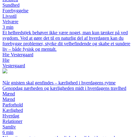
Sundhed
Forebyggelse
Livsstil
Velvære
3 min
Et helbredstjek behøver ikke være noget, man kun tænker på ved
sygdom. Ved at gøre det til en naturlig del af hverdagen kan du
forebygge problemer, styrke dit velbefindende og skabe et sundere
liv – både fysisk og mentalt.
Hie Vestergaard
Hie
Vestergaard
Når gnisten skal genfindes – kærlighed i hverdagens rytme
Genopdag nærheden og kærligheden midt i hverdagens travlhed
Mænd
Mænd
Parforhold
Kærlighed
Hverdag
Relationer
Samliv
6 min