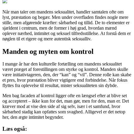
Når man taler om mandens seksualitet, handler samtalen ofte om
lyst, præstation og begær. Men under overfladen findes nogle mere
stille, men afgørende kræfter: sårbarhed og tillid. De to elementer er
sjældent i centrum, men de former i høj grad, hvordan mænd
oplever nærhed, intimitet og seksuel tilfredsstillelse. At forstå dem er
nøglen til et rigere og mere autentisk seksualliv.
Manden og myten om kontrol
I mange år har den kulturelle fortælling om mandens seksualitet
været præget af forestillingen om styrke og kontrol. Manden skulle
være initiativtageren, den, der “kan” og “vil”. Denne rolle kan skabe
et pres, hvor præstation bliver vigtigere end forbindelse. Når fokus
flyttes fra oplevelse til resultat, mister seksualiteten sin dybde.
Men bag facaden af kontrol ligger ofte en længsel efter at blive set
og accepteret – ikke kun for det, man gør, men for den, man er. Det
kræver mod at vise den side af sig selv, især i et samfund, hvor
sårbarhed stadig kan opfattes som svaghed. Alligevel er det netop
her, den ægte intimitet begynder.
Læs også: