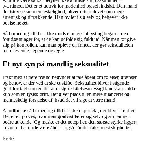
At turde være sårbar betyder ikke at miste sin maskulinitet –
tværtimod. Det er et udtryk for modenhed og selvindsigt. Den mand,
der tør vise sin menneskelighed, bliver ofte oplevet som mere
autentisk og tiltrækkende. Han hviler i sig selv og behøver ikke
bevise noget.
Sårbarhed og tillid er ikke modsætninger til lyst og begær – de er
forudsætninger for, at de kan udfolde sig fuldt ud. Når man tør give
slip på kontrollen, kan man opleve en frihed, der gør seksualiteten
mere levende, legende og ægte.
Et nyt syn på mandlig seksualitet
I takt med at flere mænd begynder at tale åbent om følelser, grænser
og behov, er der ved at ske et skifte. Seksualitet bliver i stigende
grad forstået som en del af et større følelsesmæssigt landskab – ikke
kun som en fysisk drift. Det giver plads til en mere nuanceret og
menneskelig forståelse af, hvad det vil sige at være mand.
At udforske sårbarhed og tillid er ikke et projekt, der bliver færdigt.
Det er en proces, hvor man gradvist lærer sig selv og sin partner
bedre at kende. Og måske er det netop her, den største styrke ligger:
i evnen til at turde være åben – også når det føles mest skrøbeligt.
Erotik