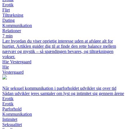
Erotik
Flirt
Tiltrækning
Dating
Kommunikation
Relationer
7 min
Lær hvordan du viser oprigtig interesse uden at afsløre alt for
hurtigt. Artiklen guider dig til at finde den rette balance mellem
nærvær og mystik – så spændingen bevares, og tiltrækningen
vokser.
Hie Vestergaard
Hie
Vestergaard
Når seksuel kommunikation i parforholdet udvikler sig over tid
Sådan udvikler jeres samtaler om lyst og intimitet sig gennem årene
Erotik
Erotik
Parforhold
Kommunikation
Intimitet
Seksualitet