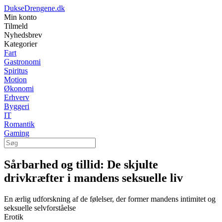
DukseDrengene.dk
Min konto
Tilmeld
Nyhedsbrev
Kategorier
Fart
Gastronomi
Spiritus
Motion
Økonomi
Erhverv
Byggeri
IT
Romantik
Gaming
Sårbarhed og tillid: De skjulte
drivkræfter i mandens seksuelle liv
En ærlig udforskning af de følelser, der former mandens intimitet og
seksuelle selvforståelse
Erotik