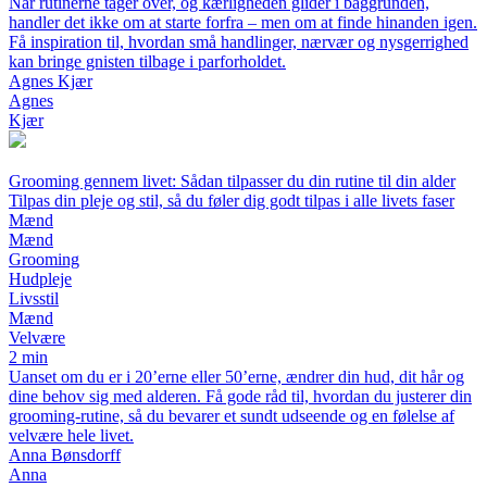
Når rutinerne tager over, og kærligheden glider i baggrunden,
handler det ikke om at starte forfra – men om at finde hinanden igen.
Få inspiration til, hvordan små handlinger, nærvær og nysgerrighed
kan bringe gnisten tilbage i parforholdet.
Agnes Kjær
Agnes
Kjær
Grooming gennem livet: Sådan tilpasser du din rutine til din alder
Tilpas din pleje og stil, så du føler dig godt tilpas i alle livets faser
Mænd
Mænd
Grooming
Hudpleje
Livsstil
Mænd
Velvære
2 min
Uanset om du er i 20’erne eller 50’erne, ændrer din hud, dit hår og
dine behov sig med alderen. Få gode råd til, hvordan du justerer din
grooming-rutine, så du bevarer et sundt udseende og en følelse af
velvære hele livet.
Anna Bønsdorff
Anna