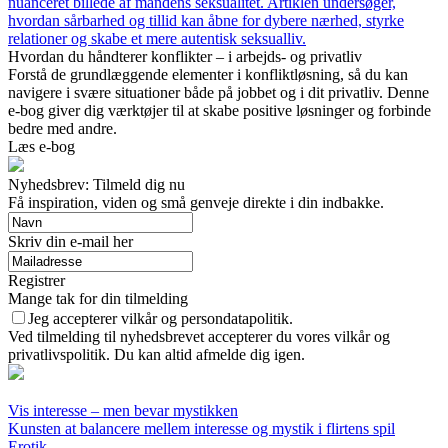
nuanceret billede af mandens seksualitet. Artiklen undersøger,
hvordan sårbarhed og tillid kan åbne for dybere nærhed, styrke
relationer og skabe et mere autentisk seksualliv.
Hvordan du håndterer konflikter – i arbejds- og privatliv
Forstå de grundlæggende elementer i konfliktløsning, så du kan
navigere i svære situationer både på jobbet og i dit privatliv. Denne
e-bog giver dig værktøjer til at skabe positive løsninger og forbinde
bedre med andre.
Læs e-bog
Nyhedsbrev: Tilmeld dig nu
Få inspiration, viden og små genveje direkte i din indbakke.
Skriv din e-mail her
Registrer
Mange tak for din tilmelding
Jeg accepterer vilkår og persondatapolitik.
Ved tilmelding til nyhedsbrevet accepterer du vores vilkår og
privatlivspolitik. Du kan altid afmelde dig igen.
Vis interesse – men bevar mystikken
Kunsten at balancere mellem interesse og mystik i flirtens spil
Erotik