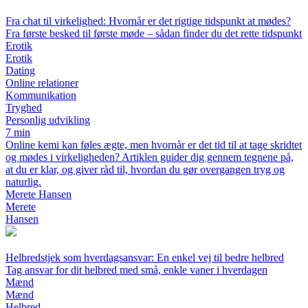
Fra chat til virkelighed: Hvornår er det rigtige tidspunkt at mødes?
Fra første besked til første møde – sådan finder du det rette tidspunkt
Erotik
Erotik
Dating
Online relationer
Kommunikation
Tryghed
Personlig udvikling
7 min
Online kemi kan føles ægte, men hvornår er det tid til at tage skridtet
og mødes i virkeligheden? Artiklen guider dig gennem tegnene på,
at du er klar, og giver råd til, hvordan du gør overgangen tryg og
naturlig.
Merete Hansen
Merete
Hansen
Helbredstjek som hverdagsansvar: En enkel vej til bedre helbred
Tag ansvar for dit helbred med små, enkle vaner i hverdagen
Mænd
Mænd
Helbred