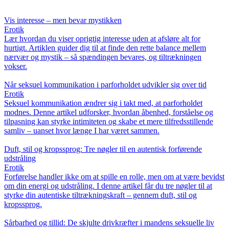
Vis interesse – men bevar mystikken
Erotik
Lær hvordan du viser oprigtig interesse uden at afsløre alt for
hurtigt. Artiklen guider dig til at finde den rette balance mellem
nærvær og mystik – så spændingen bevares, og tiltrækningen
vokser.
Når seksuel kommunikation i parforholdet udvikler sig over tid
Erotik
Seksuel kommunikation ændrer sig i takt med, at parforholdet
modnes. Denne artikel udforsker, hvordan åbenhed, forståelse og
tilpasning kan styrke intimiteten og skabe et mere tilfredsstillende
samliv – uanset hvor længe I har været sammen.
Duft, stil og kropssprog: Tre nøgler til en autentisk forførende
udstråling
Erotik
Forførelse handler ikke om at spille en rolle, men om at være bevidst
om din energi og udstråling. I denne artikel får du tre nøgler til at
styrke din autentiske tiltrækningskraft – gennem duft, stil og
kropssprog.
Sårbarhed og tillid: De skjulte drivkræfter i mandens seksuelle liv