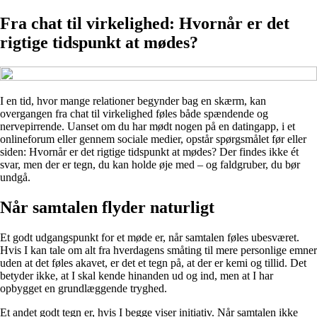
Fra chat til virkelighed: Hvornår er det
rigtige tidspunkt at mødes?
I en tid, hvor mange relationer begynder bag en skærm, kan
overgangen fra chat til virkelighed føles både spændende og
nervepirrende. Uanset om du har mødt nogen på en datingapp, i et
onlineforum eller gennem sociale medier, opstår spørgsmålet før eller
siden: Hvornår er det rigtige tidspunkt at mødes? Der findes ikke ét
svar, men der er tegn, du kan holde øje med – og faldgruber, du bør
undgå.
Når samtalen flyder naturligt
Et godt udgangspunkt for et møde er, når samtalen føles ubesværet.
Hvis I kan tale om alt fra hverdagens småting til mere personlige emner
uden at det føles akavet, er det et tegn på, at der er kemi og tillid. Det
betyder ikke, at I skal kende hinanden ud og ind, men at I har
opbygget en grundlæggende tryghed.
Et andet godt tegn er, hvis I begge viser initiativ. Når samtalen ikke