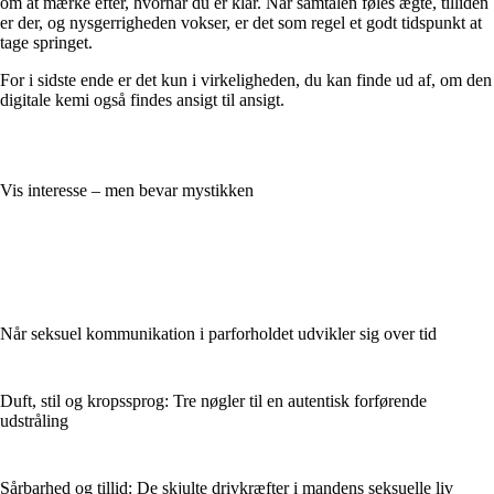
om at mærke efter, hvornår du er klar. Når samtalen føles ægte, tilliden
er der, og nysgerrigheden vokser, er det som regel et godt tidspunkt at
tage springet.
For i sidste ende er det kun i virkeligheden, du kan finde ud af, om den
digitale kemi også findes ansigt til ansigt.
Vis interesse – men bevar mystikken
Når seksuel kommunikation i parforholdet udvikler sig over tid
Duft, stil og kropssprog: Tre nøgler til en autentisk forførende
udstråling
Sårbarhed og tillid: De skjulte drivkræfter i mandens seksuelle liv