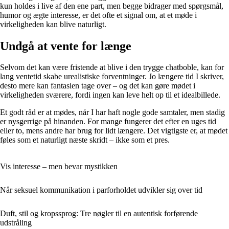
kun holdes i live af den ene part, men begge bidrager med spørgsmål,
humor og ægte interesse, er det ofte et signal om, at et møde i
virkeligheden kan blive naturligt.
Undgå at vente for længe
Selvom det kan være fristende at blive i den trygge chatboble, kan for
lang ventetid skabe urealistiske forventninger. Jo længere tid I skriver,
desto mere kan fantasien tage over – og det kan gøre mødet i
virkeligheden sværere, fordi ingen kan leve helt op til et idealbillede.
Et godt råd er at mødes, når I har haft nogle gode samtaler, men stadig
er nysgerrige på hinanden. For mange fungerer det efter en uges tid
eller to, mens andre har brug for lidt længere. Det vigtigste er, at mødet
føles som et naturligt næste skridt – ikke som et pres.
Vis interesse – men bevar mystikken
Når seksuel kommunikation i parforholdet udvikler sig over tid
Duft, stil og kropssprog: Tre nøgler til en autentisk forførende
udstråling