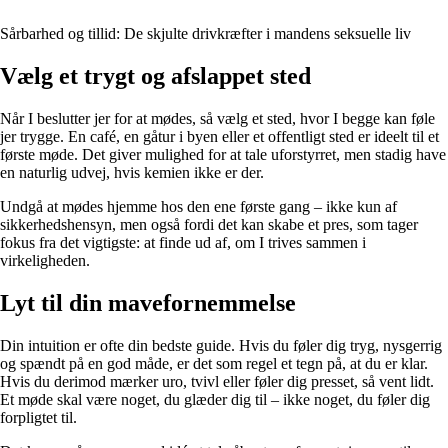
Sårbarhed og tillid: De skjulte drivkræfter i mandens seksuelle liv
Vælg et trygt og afslappet sted
Når I beslutter jer for at mødes, så vælg et sted, hvor I begge kan føle
jer trygge. En café, en gåtur i byen eller et offentligt sted er ideelt til et
første møde. Det giver mulighed for at tale uforstyrret, men stadig have
en naturlig udvej, hvis kemien ikke er der.
Undgå at mødes hjemme hos den ene første gang – ikke kun af
sikkerhedshensyn, men også fordi det kan skabe et pres, som tager
fokus fra det vigtigste: at finde ud af, om I trives sammen i
virkeligheden.
Lyt til din mavefornemmelse
Din intuition er ofte din bedste guide. Hvis du føler dig tryg, nysgerrig
og spændt på en god måde, er det som regel et tegn på, at du er klar.
Hvis du derimod mærker uro, tvivl eller føler dig presset, så vent lidt.
Et møde skal være noget, du glæder dig til – ikke noget, du føler dig
forpligtet til.