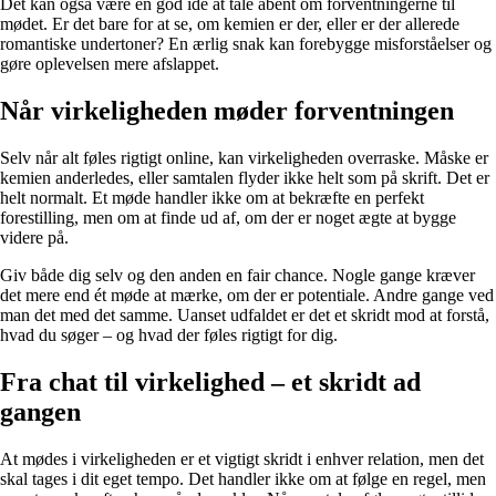
Det kan også være en god idé at tale åbent om forventningerne til
mødet. Er det bare for at se, om kemien er der, eller er der allerede
romantiske undertoner? En ærlig snak kan forebygge misforståelser og
gøre oplevelsen mere afslappet.
Når virkeligheden møder forventningen
Selv når alt føles rigtigt online, kan virkeligheden overraske. Måske er
kemien anderledes, eller samtalen flyder ikke helt som på skrift. Det er
helt normalt. Et møde handler ikke om at bekræfte en perfekt
forestilling, men om at finde ud af, om der er noget ægte at bygge
videre på.
Giv både dig selv og den anden en fair chance. Nogle gange kræver
det mere end ét møde at mærke, om der er potentiale. Andre gange ved
man det med det samme. Uanset udfaldet er det et skridt mod at forstå,
hvad du søger – og hvad der føles rigtigt for dig.
Fra chat til virkelighed – et skridt ad
gangen
At mødes i virkeligheden er et vigtigt skridt i enhver relation, men det
skal tages i dit eget tempo. Det handler ikke om at følge en regel, men