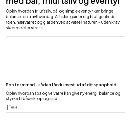
med bål, friluftsliv og eventyr
Oplev hvordan friluftsliv, bål og simple eventyr kan bringe
balance i en travl hverdag. Artiklen guider dig til at genfinde
roen, nærværet og glæden ved at være i naturen – uden krav,
skærme eller stress.
Spa for mænd – sådan får du mest ud af dit spaophold
Oplev hvordan spa og velvære kan give ny energi, balance og
styrke til både krop og sind
Ferie