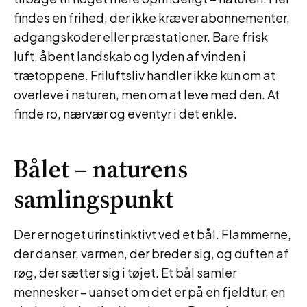
findes en frihed, der ikke kræver abonnementer,
adgangskoder eller præstationer. Bare frisk
luft, åbent landskab og lyden af vinden i
trætoppene. Friluftsliv handler ikke kun om at
overleve i naturen, men om at leve med den. At
finde ro, nærvær og eventyr i det enkle.
Bålet – naturens
samlingspunkt
Der er noget urinstinktivt ved et bål. Flammerne,
der danser, varmen, der breder sig, og duften af
røg, der sætter sig i tøjet. Et bål samler
mennesker – uanset om det er på en fjeldtur, en