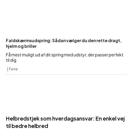
Faldskærmsudspring: Sådan vælger du den rette dragt,
hjelm og briller
Få mest muligt ud af dit spring med udstyr, der passer perfekt
til dig
Ferie
Helbredstjek som hverdagsansvar: En enkel vej
til bedre helbred