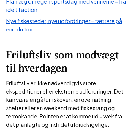
Planlæg din egen sportsdag med vennerne – fra
idé til action
Nye fiskesteder, nye udfordringer – tættere på,
end du tror
Friluftsliv som modvægt
til hverdagen
Friluftsliv er ikke nødvendigvis store
ekspeditioner eller ekstreme udfordringer. Det
kan være en gåtur i skoven, en overnatning i
shelter eller en weekend med fiskestang og
termokande. Pointen er at komme ud – væk fra
det planlagte og ind i det uforudsigelige.