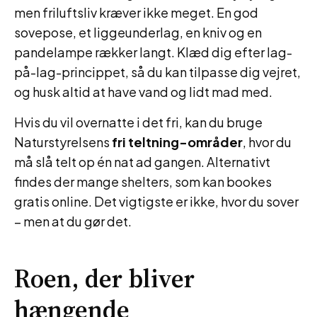
men friluftsliv kræver ikke meget. En god
sovepose, et liggeunderlag, en kniv og en
pandelampe rækker langt. Klæd dig efter lag-
på-lag-princippet, så du kan tilpasse dig vejret,
og husk altid at have vand og lidt mad med.
Hvis du vil overnatte i det fri, kan du bruge
Naturstyrelsens
fri teltning-områder
, hvor du
må slå telt op én nat ad gangen. Alternativt
findes der mange shelters, som kan bookes
gratis online. Det vigtigste er ikke, hvor du sover
– men at du gør det.
Roen, der bliver
hængende