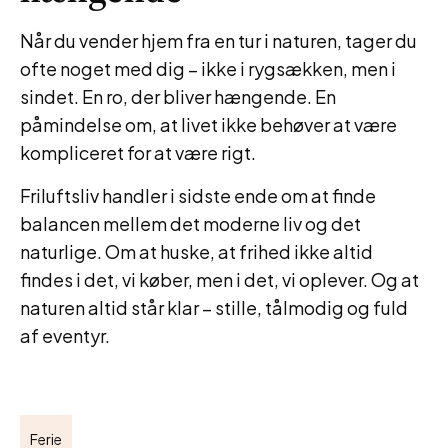
Når du vender hjem fra en tur i naturen, tager du
ofte noget med dig – ikke i rygsækken, men i
sindet. En ro, der bliver hængende. En
påmindelse om, at livet ikke behøver at være
kompliceret for at være rigt.
Friluftsliv handler i sidste ende om at finde
balancen mellem det moderne liv og det
naturlige. Om at huske, at frihed ikke altid
findes i det, vi køber, men i det, vi oplever. Og at
naturen altid står klar – stille, tålmodig og fuld
af eventyr.
Ferie