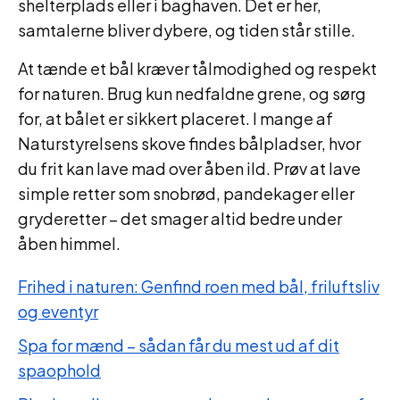
shelterplads eller i baghaven. Det er her,
samtalerne bliver dybere, og tiden står stille.
At tænde et bål kræver tålmodighed og respekt
for naturen. Brug kun nedfaldne grene, og sørg
for, at bålet er sikkert placeret. I mange af
Naturstyrelsens skove findes bålpladser, hvor
du frit kan lave mad over åben ild. Prøv at lave
simple retter som snobrød, pandekager eller
gryderetter – det smager altid bedre under
åben himmel.
Frihed i naturen: Genfind roen med bål, friluftsliv
og eventyr
Spa for mænd – sådan får du mest ud af dit
spaophold