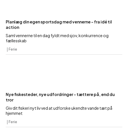
Planlæg din egen sportsdag med vennerne – fra idé til
action
Saml vennerne til en dag fyldt med sjov, konkurrence og
fællesskab
Ferie
Nye fiskesteder, nye udfordringer – tættere på, end du
tror
Giv dit fiskeri nyt liv ved at udforske ukendte vande tæt på
hjemmet
Ferie