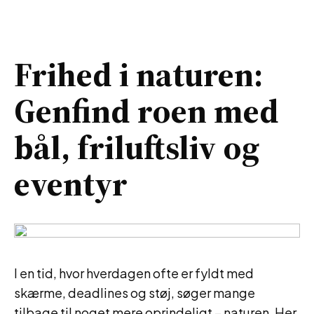
Frihed i naturen:
Genfind roen med
bål, friluftsliv og
eventyr
I en tid, hvor hverdagen ofte er fyldt med
skærme, deadlines og støj, søger mange
tilbage til noget mere oprindeligt – naturen. Her